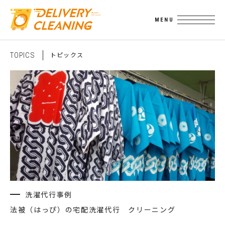
ト
ピ
ッ
ク
ス
T
O
P
I
C
S
洗濯代行事例
法被（はっぴ）の宅配洗濯代行 クリーニング