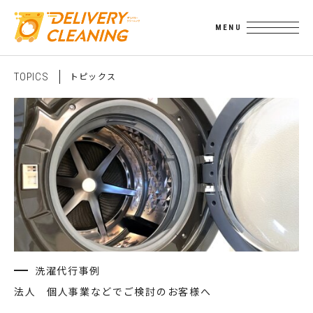
ト
ピ
ッ
ク
ス
T
O
P
I
C
S
洗濯代行事例
法人 個人事業などでご検討のお客様へ