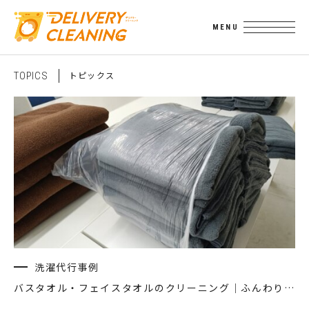
ト
ピ
ッ
ク
ス
T
O
P
I
C
S
洗濯代行事例
バスタオル・フェイスタオルのクリーニング｜ふんわり清潔に洗濯代行