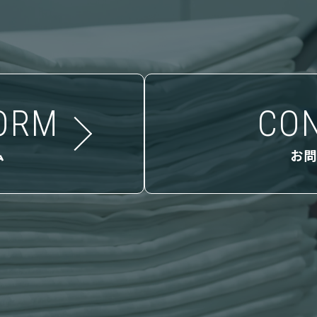
ORM
CO
ム
お