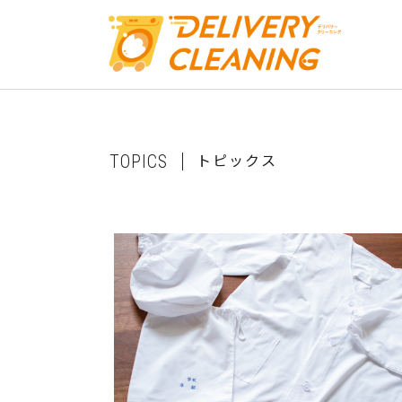
ト
ピ
ッ
ク
ス
T
O
P
I
C
S