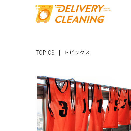
ト
ピ
ッ
ク
ス
T
O
P
I
C
S