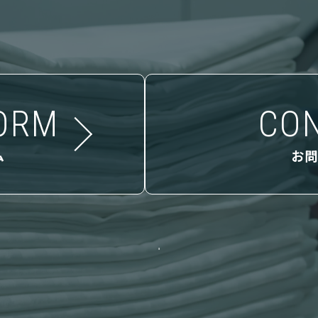
ORM
CO
ム
お