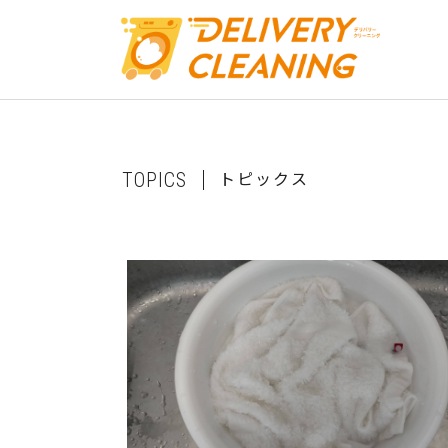
ト
ピ
ッ
ク
ス
T
O
P
I
C
S