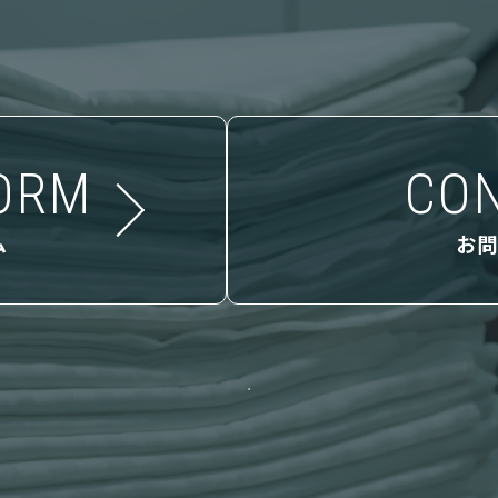
ORM
CO
ム
お