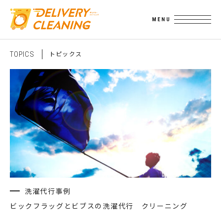
ト
ピ
ッ
ク
ス
T
O
P
I
C
S
洗濯代行事例
ビックフラッグとビブスの洗濯代行 クリーニング