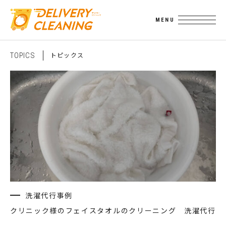
ト
ピ
ッ
ク
ス
T
O
P
I
C
S
洗濯代行事例
クリニック様のフェイスタオルのクリーニング 洗濯代行