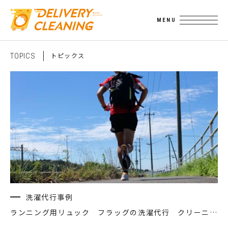
ト
ピ
ッ
ク
ス
T
O
P
I
C
S
洗濯代行事例
ランニング用リュック フラッグの洗濯代行 クリーニング