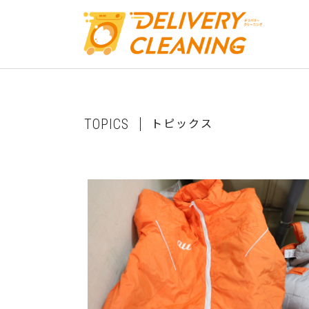
ト
ピ
ッ
ク
ス
T
O
P
I
C
S