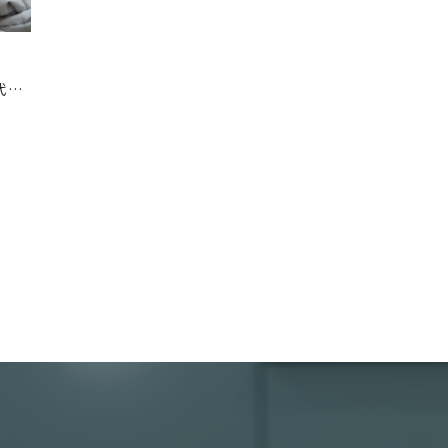
ベンチコートはクリーニングより格安の洗濯代行で｜大量対応・イベント回収OK