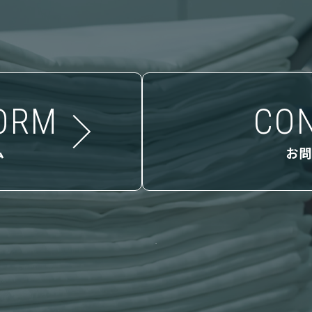
ORM
CO
ム
お