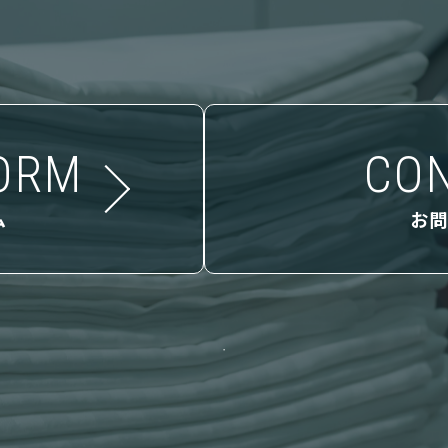
ORM
CO
ム
お