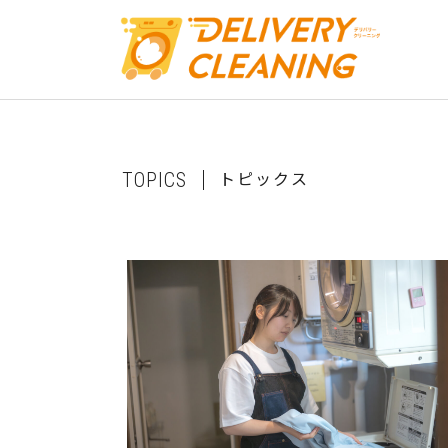
ト
ピ
ッ
ク
ス
T
O
P
I
C
S