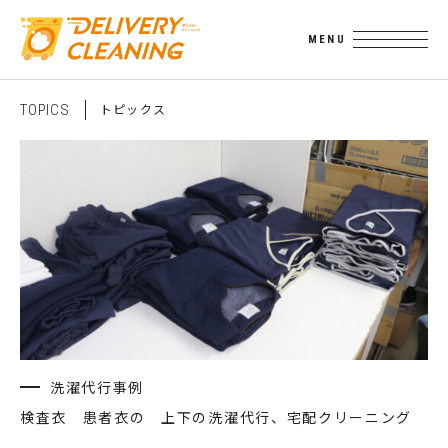
ト
ピ
ッ
ク
ス
T
O
P
I
C
S
洗濯代行事例
検査衣 患者衣の 上下の洗濯代行、宅配クリーニング