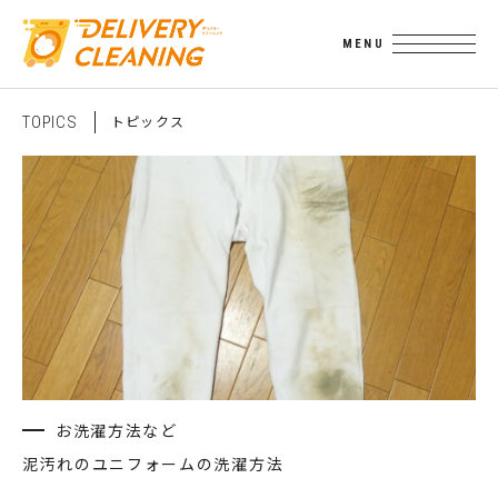
ト
ピ
ッ
ク
ス
T
O
P
I
C
S
お洗濯方法など
泥汚れのユニフォームの洗濯方法