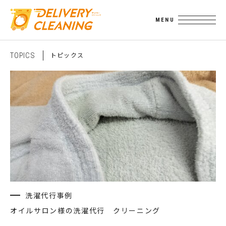
ト
ピ
ッ
ク
ス
T
O
P
I
C
S
洗濯代行事例
オイルサロン様の洗濯代行 クリーニング