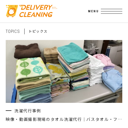
ト
ピ
ッ
ク
ス
T
O
P
I
C
S
洗濯代行事例
映像・動画撮影現場のタオル洗濯代行｜バスタオル・フェイスタオルをまとめて外注した事例