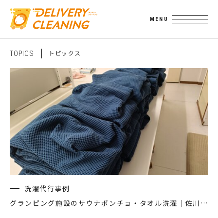
ト
ピ
ッ
ク
ス
T
O
P
I
C
S
洗濯代行事例
グランピング施設のサウナポンチョ・タオル洗濯｜佐川急便で関東全域・東北・中部から対応（沖縄離島除く）