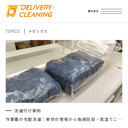
ト
ピ
ッ
ク
ス
T
O
P
I
C
S
洗濯代行事例
作業着の宅配洗濯｜東京の現場から毎週回収・高温でニオイ除去