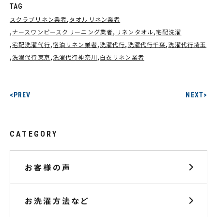
TAG
スクラブリネン業者
タオルリネン業者
ナースワンピースクリーニング業者
リネンタオル
宅配洗濯
宅配洗濯代行
宿泊リネン業者
洗濯代行
洗濯代行千葉
洗濯代行埼玉
洗濯代行東京
洗濯代行神奈川
白衣リネン業者
<PREV
NEXT>
CATEGORY
お客様の声
お洗濯方法など