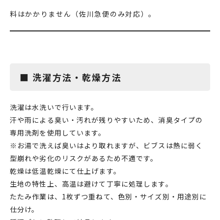
料はかかりません（佐川急便のみ対応）。
■ 洗濯方法・乾燥方法
洗濯は
水洗い
で行います。
汗や雨による臭い・汚れが残りやすいため、
消臭タイプの
専用洗剤
を使用しています。
※お湯で洗えば臭いはより取れますが、
ビブスは熱に弱く
型崩れや劣化のリスクがあるため不適
です。
乾燥は
低温乾燥
にて仕上げます。
生地の特性上、高温は避けて丁寧に処理します。
たたみ作業は、
1枚ずつ重ねて、色別・サイズ別・用途別に
仕分け
。