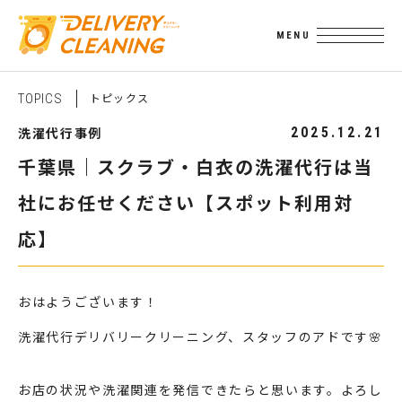
ト
ピ
ッ
ク
ス
T
O
P
I
C
S
洗濯代行事例
2025.12.21
千葉県｜スクラブ・白衣の洗濯代行は当
社にお任せください【スポット利用対
応】
おはようございます！
洗濯代行デリバリークリーニング、スタッフのアドです🌸
お店の状況や洗濯関連を発信できたらと思います。よろし