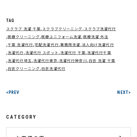
TAG
スクラブ 洗濯 千葉
スクラブクリーニング
スクラブ洗濯代行
医療クリーニング
医療ユニフォーム洗濯
医療洗濯 外注
千葉 洗濯代行
宅配洗濯代行
業務用洗濯
法人向け洗濯代行
洗濯代行
洗濯代行 スポット
洗濯代行 千葉
洗濯代行千葉
洗濯代行埼玉
洗濯代行東京
洗濯代行神奈川
白衣 洗濯 千葉
白衣クリーニング
白衣洗濯代行
<PREV
NEXT>
CATEGORY