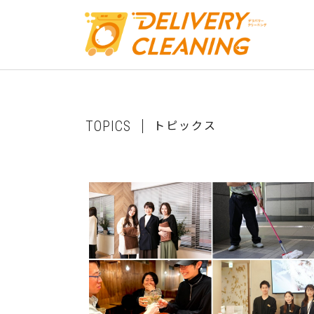
ト
ピ
ッ
ク
ス
T
O
P
I
C
S