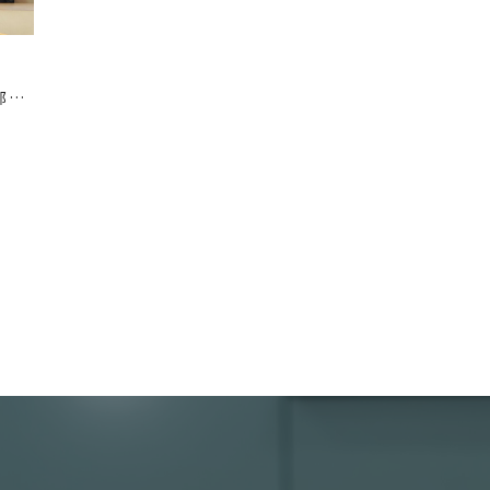
多拠点事業者の洗濯代行｜拠点ごと発送・本部一括精算・スポット定期併用OK（アイラッシュサロン・写真スタジオ・着物レンタルチェーン対応）