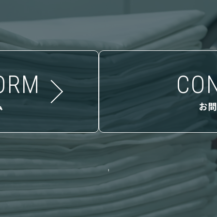
ORM
CO
ム
お