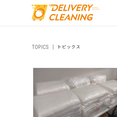
ト
ピ
ッ
ク
ス
T
O
P
I
C
S