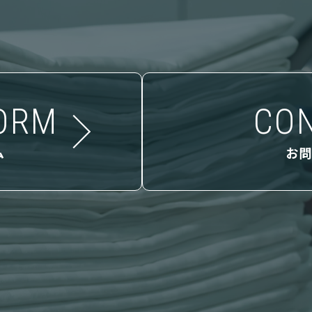
ORM
CO
ム
お