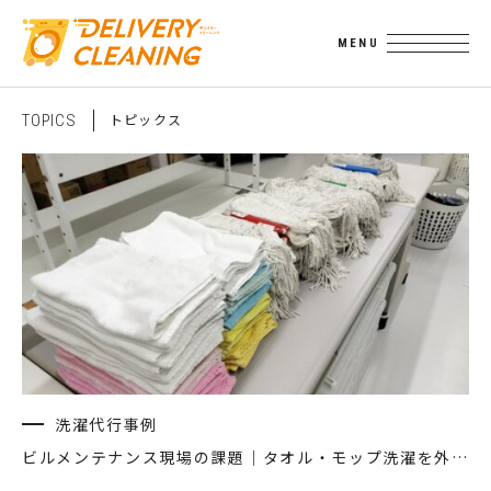
ト
ピ
ッ
ク
ス
T
O
P
I
C
S
洗濯代行事例
ビルメンテナンス現場の課題｜タオル・モップ洗濯を外注するという考え方