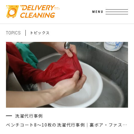
ト
ピ
ッ
ク
ス
T
O
P
I
C
S
洗濯代行事例
ベンチコート8〜10枚の洗濯代行事例｜裏ボア・ファスナー付き作業着の手洗い処理（工程レポート）